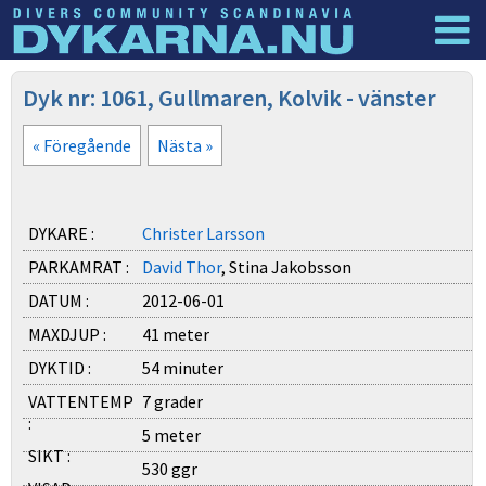
Dyknyheter
Logga in
Dyk nr: 1061, Gullmaren, Kolvik - vänster
« Föregående
Nästa »
DYKARE :
Christer Larsson
PARKAMRAT :
David Thor
, Stina Jakobsson
DATUM :
2012-06-01
MAXDJUP :
41 meter
DYKTID :
54 minuter
VATTENTEMP
7 grader
:
5 meter
SIKT :
530 ggr