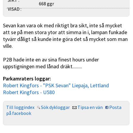
SIKT :
668 ggr
VISAD :
Sevan kan vara ok med riktigt bra sikt, inte så mycket
att se på men stora ytor att simma in i, lampan funkade
tyvärr dåligt så kunde inte göra det så mycket som man
ville.
P2B hade inte en av sina finest hours under
uppstigningen med lånad dräkt........
Parkamraters loggar:
Robert Kingfors - "PSK Sevan" Liepaja, Lettland
Robert Kingfors - U580
Till loggindex
Sök dykloggar
Tipsa en vän
Posta
på facebook