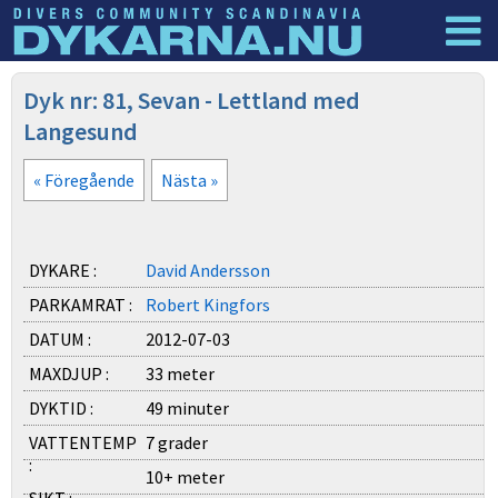
Dyknyheter
Logga in
Dyk nr: 81, Sevan - Lettland med
Langesund
« Föregående
Nästa »
DYKARE :
David Andersson
PARKAMRAT :
Robert Kingfors
DATUM :
2012-07-03
MAXDJUP :
33 meter
DYKTID :
49 minuter
VATTENTEMP
7 grader
:
10+ meter