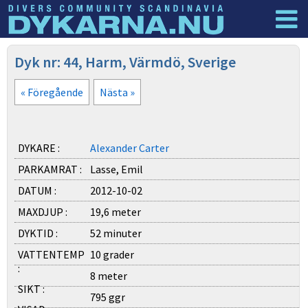
Dyknyheter
Logga in
Dyk nr: 44, Harm, Värmdö, Sverige
« Föregående
Nästa »
DYKARE :
Alexander Carter
PARKAMRAT :
Lasse, Emil
DATUM :
2012-10-02
MAXDJUP :
19,6 meter
DYKTID :
52 minuter
VATTENTEMP
10 grader
:
8 meter
SIKT :
795 ggr