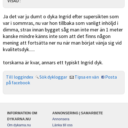
VISAD :
Ja det var ju dumt o dyka Ingrid efter supersikten som
var i sommras, nu var hon tillbaka som vanligt inhöljd i
dimma, strax innan bygget såg man inte mer än 1 meter
kanske mindre känns inte som att det finns någon
mening att fortsätta ner nu när man börjat vänja sig vid
kvalitetsdyk.....
torskarna är kvar, annars ett typiskt Ingrid dyk.
Till loggindex
Sök dykloggar
Tipsa en vän
Posta
på facebook
INFORMATION OM
ANNONSERING | SAMARBETE
DYKARNA.NU
Annonsera
Om dykarna.nu
Länka till oss