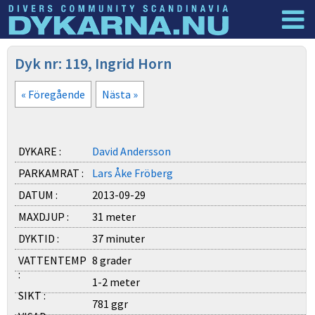
Dyknyheter
Logga in
Dyk nr: 119, Ingrid Horn
« Föregående
Nästa »
DYKARE :
David Andersson
PARKAMRAT :
Lars Åke Fröberg
DATUM :
2013-09-29
MAXDJUP :
31 meter
DYKTID :
37 minuter
VATTENTEMP
8 grader
:
1-2 meter
SIKT :
781 ggr