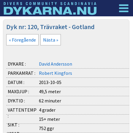
Dyknyheter
Logga in
Dyk nr: 120, Trävraket - Gotland
« Föregående
Nästa »
DYKARE :
David Andersson
PARKAMRAT :
Robert Kingfors
DATUM :
2013-10-05
MAXDJUP :
49,5 meter
DYKTID :
62 minuter
VATTENTEMP
4 grader
:
15+ meter
SIKT :
752 ggr