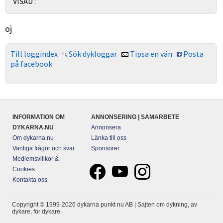
VISAD :
oj
Till loggindex
Sök dykloggar
Tipsa en vän
Posta
på facebook
INFORMATION OM
ANNONSERING | SAMARBETE
DYKARNA.NU
Annonsera
Om dykarna.nu
Länka till oss
Vanliga frågor och svar
Sponsorer
Medlemsvillkor &
Cookies
Kontakta oss
Copyright © 1999-2026 dykarna punkt nu AB | Sajten om dykning, av
dykare, för dykare.