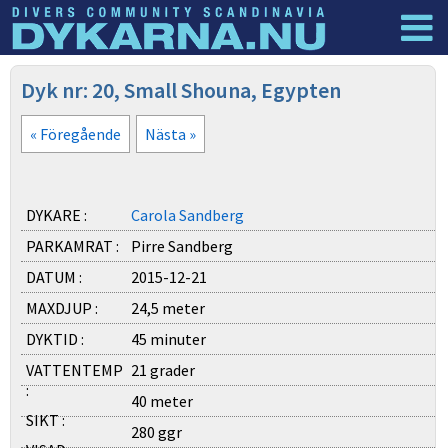
Dyknyheter
Logga in
Dyk nr: 20, Small Shouna, Egypten
« Föregående
Nästa »
DYKARE :
Carola Sandberg
PARKAMRAT :
Pirre Sandberg
DATUM :
2015-12-21
MAXDJUP :
24,5 meter
DYKTID :
45 minuter
VATTENTEMP
21 grader
:
40 meter
SIKT :
280 ggr