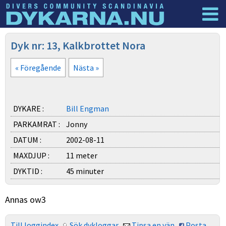
Dyknyheter
Logga in
Dyk nr: 13, Kalkbrottet Nora
« Föregående
Nästa »
DYKARE :
Bill Engman
PARKAMRAT :
Jonny
DATUM :
2002-08-11
MAXDJUP :
11 meter
DYKTID :
45 minuter
Annas ow3
Till loggindex
Sök dykloggar
Tipsa en vän
Posta