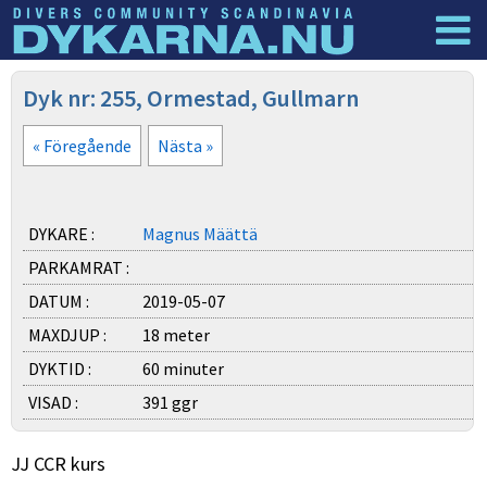
Dyknyheter
Logga in
Dyk nr: 255, Ormestad, Gullmarn
« Föregående
Nästa »
DYKARE :
Magnus Määttä
PARKAMRAT :
DATUM :
2019-05-07
MAXDJUP :
18 meter
DYKTID :
60 minuter
VISAD :
391 ggr
JJ CCR kurs