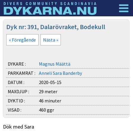
Dyknyheter
Logga in
Dyk nr: 391, Dalarövraket, Bodekull
« Föregående
Nästa »
DYKARE :
Magnus Määttä
PARKAMRAT :
Anneli Sara Banderby
DATUM :
2020-05-15
MAXDJUP :
29 meter
DYKTID :
46 minuter
VISAD :
460 ggr
Dök med Sara