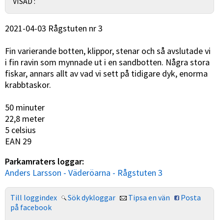
VISAD :
2021-04-03 Rågstuten nr 3
Fin varierande botten, klippor, stenar och så avslutade vi
i fin ravin som mynnade ut i en sandbotten. Några stora
fiskar, annars allt av vad vi sett på tidigare dyk, enorma
krabbtaskor.
50 minuter
22,8 meter
5 celsius
EAN 29
Parkamraters loggar:
Anders Larsson - Väderöarna - Rågstuten 3
Till loggindex
Sök dykloggar
Tipsa en vän
Posta
på facebook