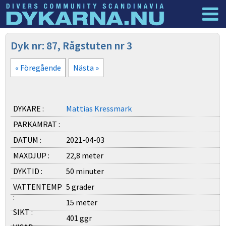
Dyknyheter
Logga in
Dyk nr: 87, Rågstuten nr 3
« Föregående
Nästa »
DYKARE :
Mattias Kressmark
PARKAMRAT :
DATUM :
2021-04-03
MAXDJUP :
22,8 meter
DYKTID :
50 minuter
VATTENTEMP
5 grader
:
15 meter
SIKT :
401 ggr