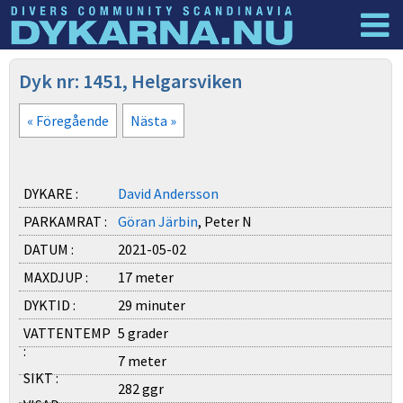
Dyknyheter
Logga in
Dyk nr: 1451, Helgarsviken
« Föregående
Nästa »
DYKARE :
David Andersson
PARKAMRAT :
Göran Järbin
, Peter N
DATUM :
2021-05-02
MAXDJUP :
17 meter
DYKTID :
29 minuter
VATTENTEMP
5 grader
:
7 meter
SIKT :
282 ggr