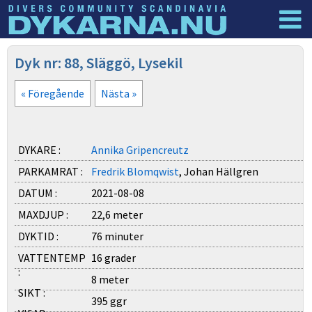
Dyknyheter
Logga in
Dyk nr: 88, Släggö, Lysekil
« Föregående
Nästa »
DYKARE :
Annika Gripencreutz
PARKAMRAT :
Fredrik Blomqwist
, Johan Hällgren
DATUM :
2021-08-08
MAXDJUP :
22,6 meter
DYKTID :
76 minuter
VATTENTEMP
16 grader
:
8 meter
SIKT :
395 ggr