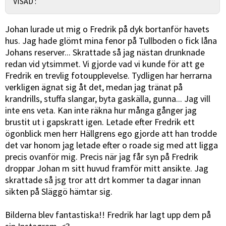
VISAD :
Johan lurade ut mig o Fredrik på dyk bortanför havets
hus. Jag hade glömt mina fenor på Tullboden o fick låna
Johans reserver... Skrattade så jag nästan drunknade
redan vid ytsimmet. Vi gjorde vad vi kunde för att ge
Fredrik en trevlig fotoupplevelse. Tydligen har herrarna
verkligen ägnat sig åt det, medan jag tränat på
krandrills, stuffa slangar, byta gaskälla, gunna... Jag vill
inte ens veta. Kan inte räkna hur många gånger jag
brustit ut i gapskratt igen. Letade efter Fredrik ett
ögonblick men herr Hällgrens ego gjorde att han trodde
det var honom jag letade efter o roade sig med att ligga
precis ovanför mig. Precis när jag får syn på Fredrik
droppar Johan m sitt huvud framför mitt ansikte. Jag
skrattade så jsg tror att drt kommer ta dagar innan
sikten på Släggö hämtar sig.
Bilderna blev fantastiska!! Fredrik har lagt upp dem på