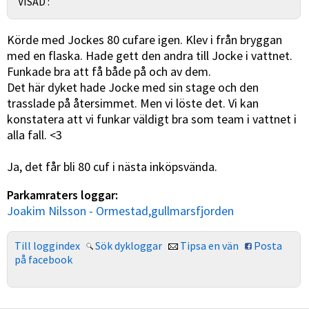
VISAD :
Körde med Jockes 80 cufare igen. Klev i från bryggan
med en flaska. Hade gett den andra till Jocke i vattnet.
Funkade bra att få både på och av dem.
Det här dyket hade Jocke med sin stage och den
trasslade på återsimmet. Men vi löste det. Vi kan
konstatera att vi funkar väldigt bra som team i vattnet i
alla fall. <3
Ja, det får bli 80 cuf i nästa inköpsvända.
Parkamraters loggar:
Joakim Nilsson - Ormestad,gullmarsfjorden
Till loggindex
Sök dykloggar
Tipsa en vän
Posta
på facebook