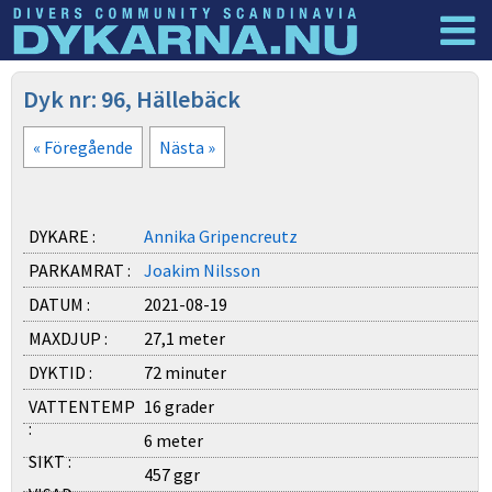
Dyknyheter
Logga in
Dyk nr: 96, Hällebäck
« Föregående
Nästa »
DYKARE :
Annika Gripencreutz
PARKAMRAT :
Joakim Nilsson
DATUM :
2021-08-19
MAXDJUP :
27,1 meter
DYKTID :
72 minuter
VATTENTEMP
16 grader
:
6 meter
SIKT :
457 ggr