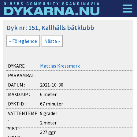
Dyknyheter
Logga in
Dyk nr: 151, Kallhälls båtklubb
« Föregående
Nästa »
DYKARE :
Mattias Kressmark
PARKAMRAT :
DATUM :
2021-10-30
MAXDJUP :
6 meter
DYKTID :
67 minuter
VATTENTEMP
9 grader
:
2 meter
SIKT :
327 ggr