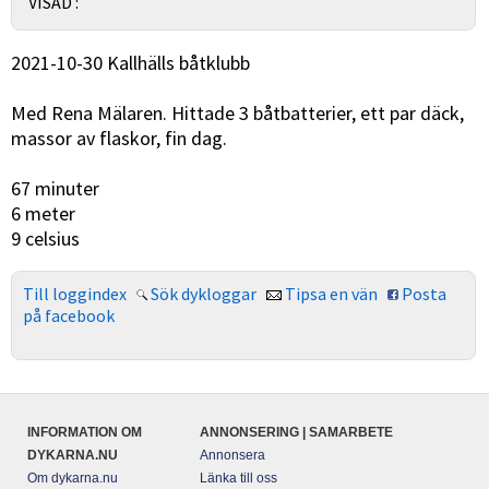
VISAD :
2021-10-30 Kallhälls båtklubb
Med Rena Mälaren. Hittade 3 båtbatterier, ett par däck,
massor av flaskor, fin dag.
67 minuter
6 meter
9 celsius
Till loggindex
Sök dykloggar
Tipsa en vän
Posta
på facebook
INFORMATION OM
ANNONSERING | SAMARBETE
DYKARNA.NU
Annonsera
Om dykarna.nu
Länka till oss