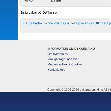
VISAD :
213 ggr
Sista dyker på OW kursen.
Till loggindex
Sök dykloggar
Tipsa en vän
Posta 
INFORMATION OM DYKARNA.NU
Om dykarna.nu
Vanliga frågor och svar
Medlemsvillkor & Cookies
Kontakta oss
Copyright © 1999-2026 dykarna punkt nu AB | S