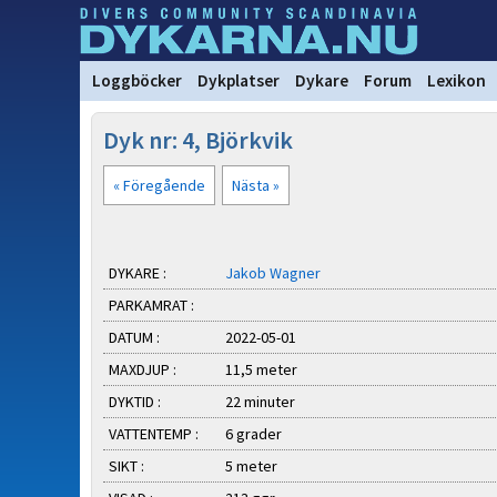
Loggböcker
Dykplatser
Dykare
Forum
Lexikon
Dyk nr: 4, Björkvik
« Föregående
Nästa »
DYKARE :
Jakob Wagner
PARKAMRAT :
DATUM :
2022-05-01
MAXDJUP :
11,5 meter
DYKTID :
22 minuter
VATTENTEMP :
6 grader
SIKT :
5 meter