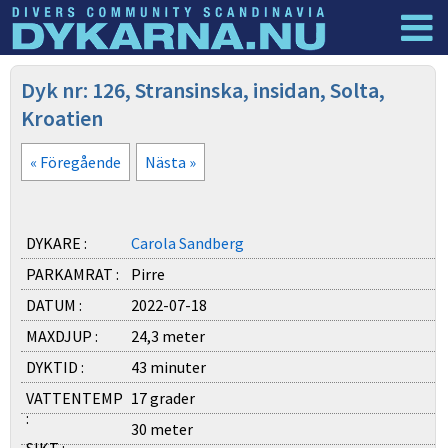
Dyknyheter
Logga in
Dyk nr: 126, Stransinska, insidan, Solta,
Kroatien
« Föregående
Nästa »
DYKARE :
Carola Sandberg
PARKAMRAT :
Pirre
DATUM :
2022-07-18
MAXDJUP :
24,3 meter
DYKTID :
43 minuter
VATTENTEMP
17 grader
:
30 meter