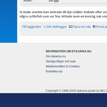
VISAD :
202 ggr
Vi skulle snorkla men ändrade till dyk istället. Kollade efter
några cuttlefish som var fina. Hittade även en konstig sak so
Till loggindex
Sök dykloggar
Tipsa en vän
Posta 
INFORMATION OM DYKARNA.NU
Om dykarna.nu
Vanliga frågor och svar
Medlemsvillkor & Cookies
Kontakta oss
Copyright © 1999-2026 dykarna punkt nu AB | S