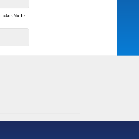
snäckor. Mötte
.