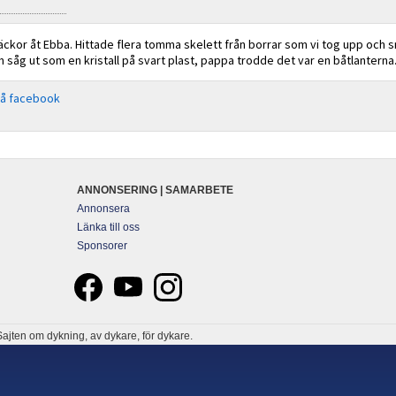
 snäckor åt Ebba. Hittade flera tomma skelett från borrar som vi tog upp och 
m såg ut som en kristall på svart plast, pappa trodde det var en båtlanterna
på facebook
ANNONSERING | SAMARBETE
Annonsera
Länka till oss
Sponsorer
ajten om dykning, av dykare, för dykare.