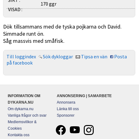
SIKT :
170 ggr
VISAD :
Dök tillsammans med de tyska pojkarna och David.
Simmade runt ön.
Såg massvis med småfisk.
Till loggindex
Sök dykloggar
Tipsa en vän
Posta
på facebook
INFORMATION OM
ANNONSERING | SAMARBETE
DYKARNA.NU
Annonsera
Om dykarna.nu
Länka till oss
Vanliga frågor och svar
Sponsorer
Medlemsvillkor &
Cookies
Kontakta oss