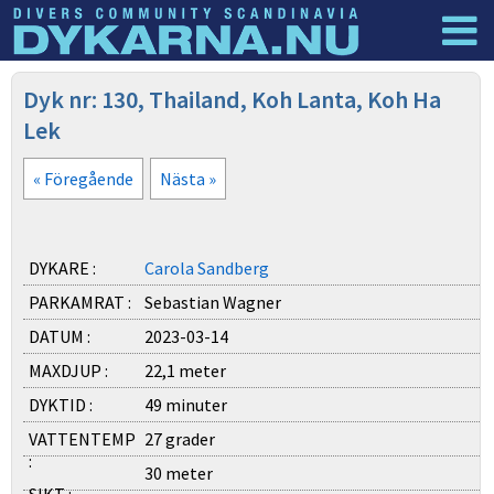
Dyknyheter
Logga in
Dyk nr: 130, Thailand, Koh Lanta, Koh Ha
Lek
« Föregående
Nästa »
DYKARE :
Carola Sandberg
PARKAMRAT :
Sebastian Wagner
DATUM :
2023-03-14
MAXDJUP :
22,1 meter
DYKTID :
49 minuter
VATTENTEMP
27 grader
:
30 meter