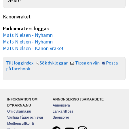
VISAD :
Kanonvraket
Parkamraters loggar:
Mats Nielsen - Nyhamn
Mats Nielsen - Nyhamn
Mats Nielsen - Kanon vraket
Till loggindex
Sök dykloggar
Tipsa en vän
Posta
på facebook
INFORMATION OM
ANNONSERING | SAMARBETE
DYKARNA.NU
Annonsera
Om dykarna.nu
Länka till oss
Vanliga frågor och svar
Sponsorer
Medlemsvillkor &