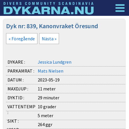
Dyknyheter
Logga in
Dyk nr: 839, Kanonvraket Öresund
« Föregående
Nästa »
DYKARE :
Jessica Lundgren
PARKAMRAT :
Mats Nielsen
DATUM :
2023-05-19
MAXDJUP :
11 meter
DYKTID :
29 minuter
VATTENTEMP
10 grader
:
5 meter
SIKT :
264 ggr