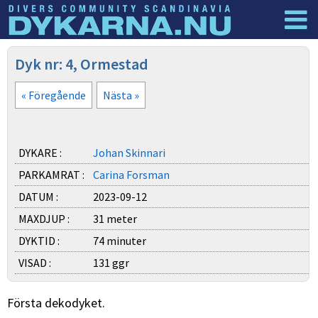
Dyknyheter
Logga in
Dyk nr: 4, Ormestad
« Föregående
Nästa »
DYKARE :
Johan Skinnari
PARKAMRAT :
Carina Forsman
DATUM :
2023-09-12
MAXDJUP :
31 meter
DYKTID :
74 minuter
VISAD :
131 ggr
Första dekodyket.