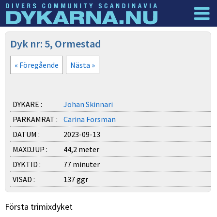
Dyknyheter
Logga in
Dyk nr: 5, Ormestad
« Föregående
Nästa »
DYKARE :
Johan Skinnari
PARKAMRAT :
Carina Forsman
DATUM :
2023-09-13
MAXDJUP :
44,2 meter
DYKTID :
77 minuter
VISAD :
137 ggr
Första trimixdyket