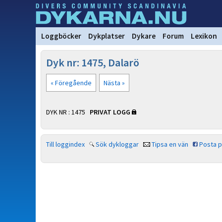
Loggböcker
Dykplatser
Dykare
Forum
Lexikon
Dyk nr: 1475, Dalarö
« Föregående
Nästa »
DYK NR : 1475
PRIVAT LOGG
Till loggindex
Sök dykloggar
Tipsa en vän
Posta 