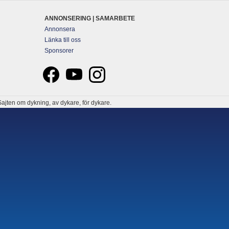
ANNONSERING | SAMARBETE
Annonsera
Länka till oss
Sponsorer
ajten om dykning, av dykare, för dykare.