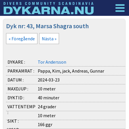
Dyknyheter
Logga in
Dyk nr: 43, Marsa Shagra south
« Föregående
Nästa »
DYKARE :
Tor Andersson
PARKAMRAT :
Pappa, Kim, jack, Andreas, Gunnar
DATUM :
2024-03-23
MAXDJUP :
10 meter
DYKTID :
40 minuter
VATTENTEMP
24 grader
:
10 meter
SIKT :
166 ggr