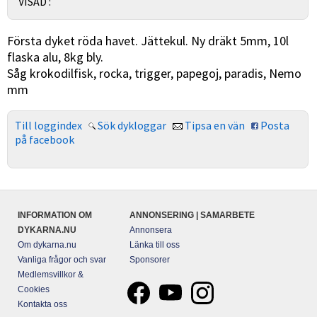
VISAD :
Första dyket röda havet. Jättekul. Ny dräkt 5mm, 10l
flaska alu, 8kg bly.
Såg krokodilfisk, rocka, trigger, papegoj, paradis, Nemo
mm
Till loggindex
Sök dykloggar
Tipsa en vän
Posta
på facebook
INFORMATION OM
ANNONSERING | SAMARBETE
DYKARNA.NU
Annonsera
Om dykarna.nu
Länka till oss
Vanliga frågor och svar
Sponsorer
Medlemsvillkor &
Cookies
Kontakta oss