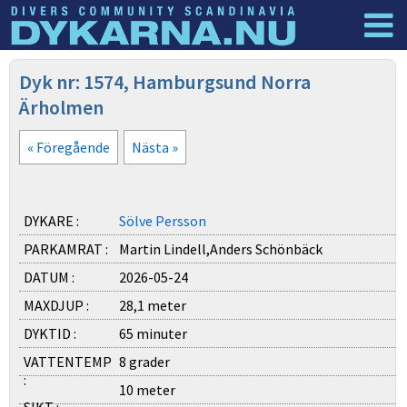
Dyknyheter
Logga in
Dyk nr: 1574, Hamburgsund Norra
Ärholmen
« Föregående
Nästa »
DYKARE :
Sölve Persson
PARKAMRAT :
Martin Lindell,Anders Schönbäck
DATUM :
2026-05-24
MAXDJUP :
28,1 meter
DYKTID :
65 minuter
VATTENTEMP
8 grader
:
10 meter