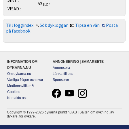
SIKT :
53 ggr
VISAD :
Till loggindex
Sök dykloggar
Tipsa en vän
Posta
på facebook
INFORMATION OM
ANNONSERING | SAMARBETE
DYKARNA.NU
Annonsera
Om dykarna.nu
Länka till oss
Vanliga frågor och svar
Sponsorer
Medlemsvillkor &
Cookies
Kontakta oss
Copyright © 1999-2026 dykarna punkt nu AB | Sajten om dykning, av
dykare, för dykare.