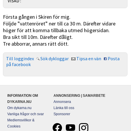
VISAD :
Första gången i Skiren för mig.
Följde ”vattenröret” ner till ca 30 m. Därefter vidare
höger för att komma tillbaka utmed högersidan.
Bra sikt till 10m. Därefter dåligt.
Tre abborrar, annars rätt dött.
Till loggindex
Sök dykloggar
Tipsa en vän
Posta
på facebook
INFORMATION OM
ANNONSERING | SAMARBETE
DYKARNA.NU
Annonsera
Om dykarna.nu
Länka till oss
Vanliga frågor och svar
Sponsorer
Medlemsvillkor &
Cookies