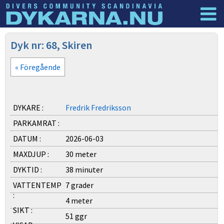
Dyknyheter
Logga in
Dyk nr: 68, Skiren
« Föregående
DYKARE :
Fredrik Fredriksson
PARKAMRAT :
DATUM :
2026-06-03
MAXDJUP :
30 meter
DYKTID :
38 minuter
VATTENTEMP
7 grader
:
4 meter
SIKT :
51 ggr