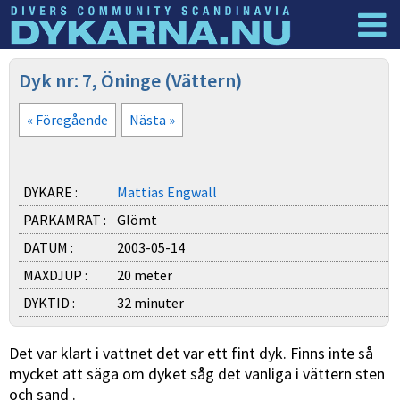
Dyknyheter
Logga in
Dyk nr: 7, Öninge (Vättern)
« Föregående
Nästa »
DYKARE :
Mattias Engwall
PARKAMRAT :
Glömt
DATUM :
2003-05-14
MAXDJUP :
20 meter
DYKTID :
32 minuter
Det var klart i vattnet det var ett fint dyk. Finns inte så
mycket att säga om dyket såg det vanliga i vättern sten
och sand .