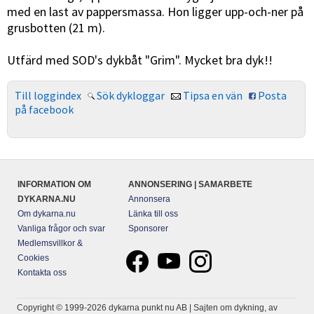
med en last av pappersmassa. Hon ligger upp-och-ner på
grusbotten (21 m).
Utfärd med SOD's dykbåt "Grim". Mycket bra dyk!!
Till loggindex
Sök dykloggar
Tipsa en vän
Posta
på facebook
INFORMATION OM
ANNONSERING | SAMARBETE
DYKARNA.NU
Annonsera
Om dykarna.nu
Länka till oss
Vanliga frågor och svar
Sponsorer
Medlemsvillkor &
Cookies
Kontakta oss
Copyright © 1999-2026 dykarna punkt nu AB | Sajten om dykning, av