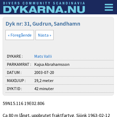
Dyknyheter
Logga in
Dyk nr: 31, Gudrun, Sandhamn
« Föregående
Nästa »
DYKARE :
Mats Valli
PARKAMRAT :
Kajsa Abrahamsson
DATUM :
2003-07-20
MAXDJUP :
19,2 meter
DYKTID :
42 minuter
59N15.116 19E02.806
Ca 80 m långt, uppbrutet fraktfartyg. Sjönk 1963-02-12