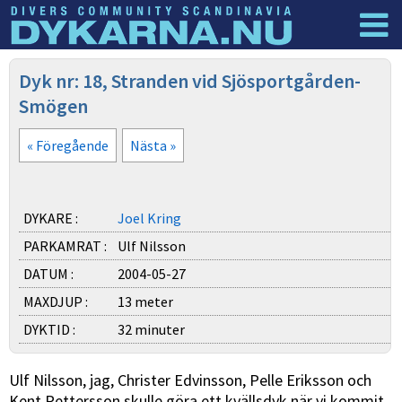
Dyknyheter
Logga in
Dyk nr: 18, Stranden vid Sjösportgården-
Smögen
« Föregående
Nästa »
DYKARE :
Joel Kring
PARKAMRAT :
Ulf Nilsson
DATUM :
2004-05-27
MAXDJUP :
13 meter
DYKTID :
32 minuter
Ulf Nilsson, jag, Christer Edvinsson, Pelle Eriksson och
Kent Pettersson skulle göra ett kvällsdyk när vi kommit