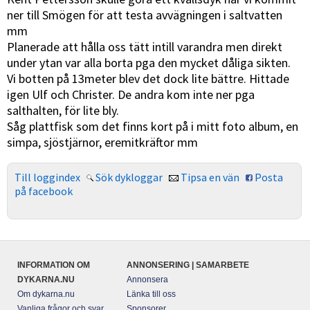
ner till Smögen för att testa avvägningen i saltvatten
mm
Planerade att hålla oss tätt intill varandra men direkt
under ytan var alla borta pga den mycket dåliga sikten.
Vi botten på 13meter blev det dock lite bättre. Hittade
igen Ulf och Christer. De andra kom inte ner pga
salthalten, för lite bly.
Såg plattfisk som det finns kort på i mitt foto album, en
simpa, sjöstjärnor, eremitkräftor mm
Till loggindex
Sök dykloggar
Tipsa en vän
Posta
på facebook
INFORMATION OM
ANNONSERING | SAMARBETE
DYKARNA.NU
Annonsera
Om dykarna.nu
Länka till oss
Vanliga frågor och svar
Sponsorer