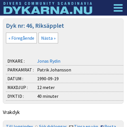
Dyknyheter
Logga in
Dyk nr: 46, Riksäpplet
« Föregående
Nästa »
DYKARE :
Jonas Rydin
PARKAMRAT :
Patrik Johansson
DATUM :
1990-09-19
MAXDJUP :
12 meter
DYKTID :
40 minuter
Vrakdyk
Till loggindex
Sök dykloggar
Tipsa en vän
Posta