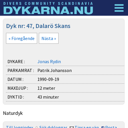
Dyknyheter
Logga in
Dyk nr: 47, Dalarö Skans
« Föregående
Nästa »
DYKARE :
Jonas Rydin
PARKAMRAT :
Patrik Johansson
DATUM :
1990-09-19
MAXDJUP :
12 meter
DYKTID :
43 minuter
Naturdyk
Till loggindex
Sök dykloggar
Tipsa en vän
Posta