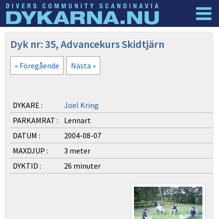
Dyknyheter
Logga in
Dyk nr: 35, Advancekurs Skidtjärn
« Föregående
Nästa »
DYKARE :
Joel Kring
PARKAMRAT :
Lennart
DATUM :
2004-08-07
MAXDJUP :
3 meter
DYKTID :
26 minuter