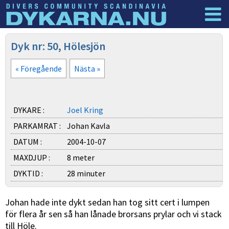
Dyknyheter
Logga in
Dyk nr: 50, Hölesjön
« Föregående
Nästa »
DYKARE :
Joel Kring
PARKAMRAT :
Johan Kavla
DATUM :
2004-10-07
MAXDJUP :
8 meter
DYKTID :
28 minuter
Johan hade inte dykt sedan han tog sitt cert i lumpen
för flera år sen så han lånade brorsans prylar och vi stack
till Höle.