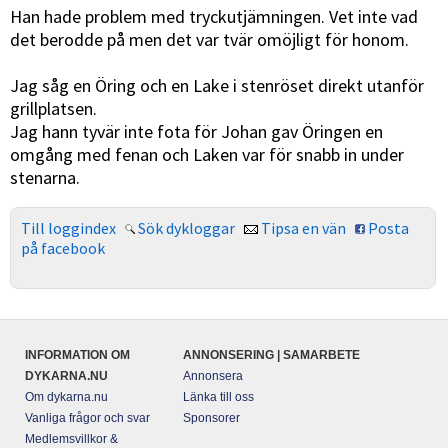
Han hade problem med tryckutjämningen. Vet inte vad
det berodde på men det var tvär omöjligt för honom.
Jag såg en Öring och en Lake i stenröset direkt utanför
grillplatsen.
Jag hann tyvär inte fota för Johan gav Öringen en
omgång med fenan och Laken var för snabb in under
stenarna.
Till loggindex
Sök dykloggar
Tipsa en vän
Posta
på facebook
INFORMATION OM
ANNONSERING | SAMARBETE
DYKARNA.NU
Annonsera
Om dykarna.nu
Länka till oss
Vanliga frågor och svar
Sponsorer
Medlemsvillkor &