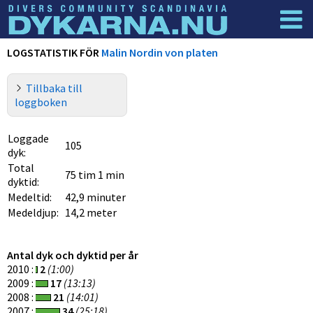
Dyknyheter
Logga in
LOGSTATISTIK FÖR
Malin Nordin von platen
Tillbaka till
loggboken
Loggade
105
dyk:
Total
75 tim 1 min
dyktid:
Medeltid:
42,9 minuter
Medeldjup:
14,2 meter
Antal dyk och dyktid per år
2010 :
2
(1:00)
2009 :
17
(13:13)
2008 :
21
(14:01)
2007 :
34
(25:18)