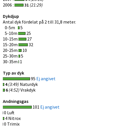
2006 :
31
(21:29)
Dykdjup
Antal dyk fördelat på 2 till 31,8 meter.
0-5m
5
5-10m
25
10-15m
27
15-20m
32
20-25m
10
25-30m
5
30-35m
1
Typ av dyk
95
Ej angivet
4
(3:49)
Naturdyk
6
(4:52)
Vrakdyk
Andningsgas
101
Ej angivet
0 Luft
4 Nitrox
0 Trimix