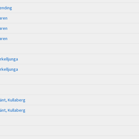
 ending
aren
aren
aren
rkelljunga
rkelljunga
änt, Kullaberg
änt, Kullaberg