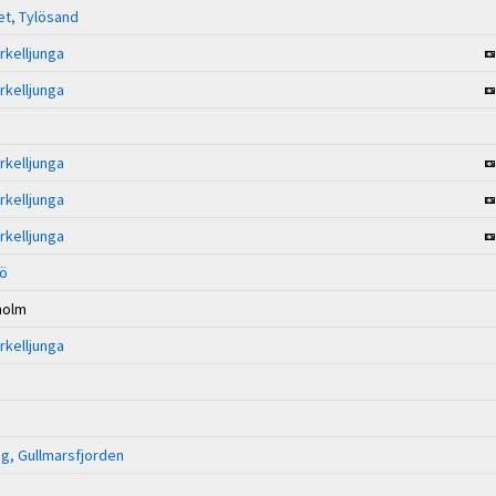
t, Tylösand
rkelljunga
rkelljunga
rkelljunga
rkelljunga
rkelljunga
rö
holm
rkelljunga
g, Gullmarsfjorden