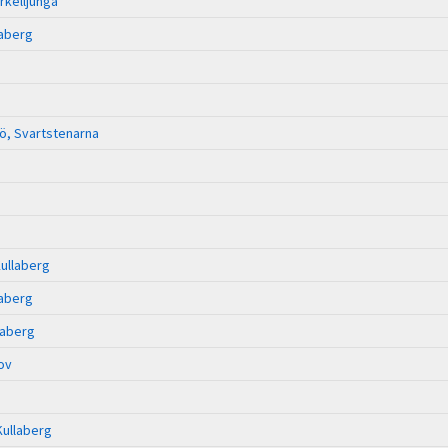
rkelljunga
laberg
ö, Svartstenarna
Kullaberg
laberg
laberg
ov
Kullaberg