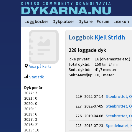
Loggböcker
Dykplatser
Dykare
Forum
Lexikon
Loggbok
Kjell Stridh
228 loggade dyk
Icke privata:
16 (divemaster etc.)
Total dyktid:
158 tim 24 min
Visa på karta
Snitt-dyktid:
41,7 minuter
Snitt-Maxdjup:
16,1 meter
Statistik
Dyk per år
2022 : 2
229 2022-07-14
Stenbrottet, Ö
2021 : 0
2020 : 0
227 2022-07-05
Stenbrottet, Ö
2019 : 1
2018 : 6
226 2019-04-06
Stenbrottet, Ö
2017 : 3
2016 : 21
225 2018-07-23
Spindelnätet, 
2015 : 10