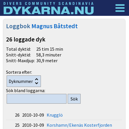
Dyknyheter
Logga in
Loggbok
Magnus Båtstedt
26 loggade dyk
Total dyktid:
25 tim 15 min
Snitt-dyktid:
58,3 minuter
Snitt-Maxdjup:
30,9 meter
Sortera efter:
Sök bland loggarna:
26 2010-10-09
Krugglö
25 2010-10-09
Korshamn/Ekenäs Kosterfjorden