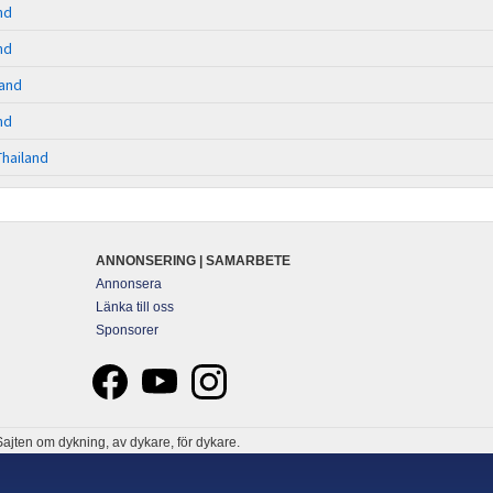
nd
nd
land
nd
Thailand
ANNONSERING | SAMARBETE
Annonsera
Länka till oss
Sponsorer
ajten om dykning, av dykare, för dykare.