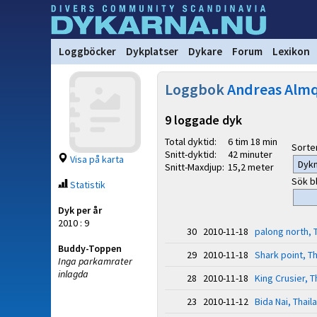
Loggböcker
Dykplatser
Dykare
Forum
Lexikon
Loggbok
Andreas Almq
9 loggade dyk
Total dyktid:
6 tim 18 min
Sorter
Snitt-dyktid:
42 minuter
Visa på karta
Snitt-Maxdjup:
15,2 meter
Sök b
Statistik
Dyk per år
2010 : 9
30 2010-11-18
palong north, 
Buddy-Toppen
29 2010-11-18
Shark point, T
Inga parkamrater
inlagda
28 2010-11-18
King Crusier, T
23 2010-11-12
Bida Nai, Thail