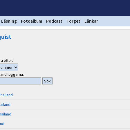
Läsning
Fotoalbum
Podcast
Torget
Länkar
uist
a efter:
land loggarna:
Thailand
hailand
hailand
and