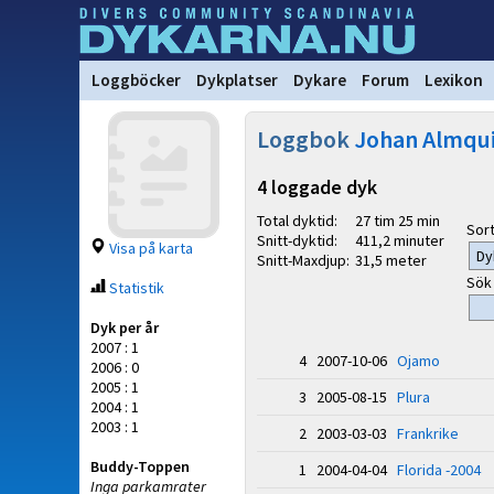
Loggböcker
Dykplatser
Dykare
Forum
Lexikon
Loggbok
Johan Almqui
4 loggade dyk
Total dyktid:
27 tim 25 min
Sort
Snitt-dyktid:
411,2 minuter
Visa på karta
Snitt-Maxdjup:
31,5 meter
Sök 
Statistik
Dyk per år
2007 : 1
4 2007-10-06
Ojamo
2006 : 0
2005 : 1
3 2005-08-15
Plura
2004 : 1
2003 : 1
2 2003-03-03
Frankrike
Buddy-Toppen
1 2004-04-04
Florida -2004
Inga parkamrater