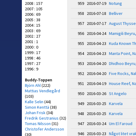
2008 : 157
959 2016-07-19
Notung
2007 : 105
958 2016-07-18
Belliver
2006 : 69
2005 : 38
957 2016-07-17
August Thysse
2004 : 15
2003 : 69
956 2016-04-24
Mamigili Beyru
2002 : 27
2001 : 1
955 2016-04-23
Kuda Known Thi
2000 : 0
1999 : 17
954 2016-04-23
Manta Point, N
1998 : 46
1997 : 27
953 2016-04-20
Dhidhoo Beyru
1996 : 9
952 2016-04-20
Five Rocks, Na
Buddy-Toppen
951 2016-04-19
House Reef, N
Björn Ahl
(222)
Mattias Vendlegård
950 2016-03-26
St Angelo
(103)
Kalle Selin
(44)
949 2016-03-25
Karvela
Simon Kenttä
(38)
Johan Frisk
(34)
948 2016-03-25
Karvela
Fredrik Gestranius
(32)
Tomas Nilsson
(31)
947 2016-03-24
Um El Faroud
Christofer Andersson
946 2016-03-23
Något litet vra
(30)