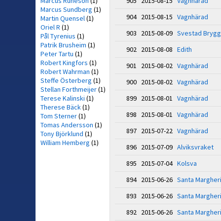
Marcus Runeson
(1)
905 2015-08-15
Vagnhärad
Marcus Sundberg
(1)
904 2015-08-15
Vagnhärad
Martin Quensel
(1)
Oriel R
(1)
903 2015-08-09
Svestad Bryg
Pål Tyrenius
(1)
Patrik Brusheim
(1)
902 2015-08-08
Edith
Peter Tartu
(1)
Robert Kingfors
(1)
901 2015-08-02
Vagnhärad
Robert Wahrman
(1)
Steffe Österberg
(1)
900 2015-08-02
Vagnhärad
Stellan Forthmeijer
(1)
Terese Kalinski
(1)
899 2015-08-01
Vagnhärad
Therese Bäck
(1)
898 2015-08-01
Vagnhärad
Tom Sterner
(1)
Tomas Andersson
(1)
897 2015-07-22
Vagnhärad
Tony Björklund
(1)
William Hemberg
(1)
896 2015-07-09
Alviksvraket
895 2015-07-04
Kolsva
894 2015-06-26
Santa Margheri
893 2015-06-26
Santa Margheri
892 2015-06-26
Santa Margheri