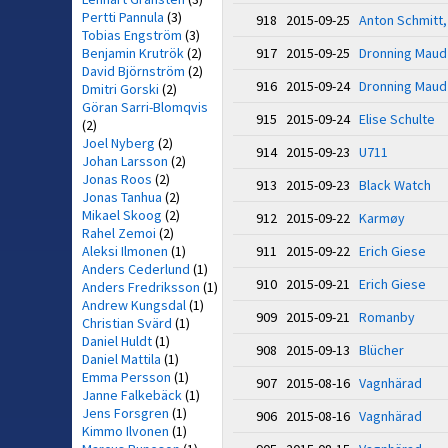
Pertti Pannula
(3)
918 2015-09-25
Anton Schmitt,
Tobias Engström
(3)
Benjamin Krutrök
(2)
917 2015-09-25
Dronning Maud
David Björnström
(2)
916 2015-09-24
Dronning Maud
Dmitri Gorski
(2)
Göran Sarri-Blomqvis
915 2015-09-24
Elise Schulte
(2)
Joel Nyberg
(2)
914 2015-09-23
U711
Johan Larsson
(2)
Jonas Roos
(2)
913 2015-09-23
Black Watch
Jonas Tanhua
(2)
Mikael Skoog
(2)
912 2015-09-22
Karmøy
Rahel Zemoi
(2)
Aleksi Ilmonen
(1)
911 2015-09-22
Erich Giese
Anders Cederlund
(1)
910 2015-09-21
Erich Giese
Anders Fredriksson
(1)
Andrew Kungsdal
(1)
909 2015-09-21
Romanby
Christian Svärd
(1)
Daniel Huldt
(1)
908 2015-09-13
Blücher
Daniel Mattila
(1)
Emma Persson
(1)
907 2015-08-16
Vagnhärad
Janne Falkebäck
(1)
Jens Forsgren
(1)
906 2015-08-16
Vagnhärad
Kimmo Ilvonen
(1)