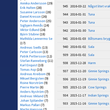
Annika Andersson
(29)
945 2016-03-22
Något litet vra
Erik Hulten
(28)
Susanne Larsson
(28)
944 2016-01-31
Tuna
Daniel Kressin
(26)
Peter Andersson
(25)
943 2016-01-30
Tuna
Sigbjørn Reinås
(24)
Viktor Edlund
(24)
942 2016-01-30
Tuna
Björn Stubne
(18)
Mathilda Lennermo Se
941 2016-01-03
Båtsmans bry
(17)
940 2016-01-02
Sala
Andreas Swills
(13)
Peter Carlsson
(13)
939 2016-01-02
Sala
Patrik Pettersson
(12)
Stefan Ranneberg
(11)
938 2015-12-28
Harm
Karl Enquist
(10)
Tomas Asp
(10)
937 2015-11-20
Ginnie Springs
Andreas Kreibom
(9)
Mikael Bergsten
(9)
936 2015-11-19
Ginnie Springs
Roine Norström
(9)
Pierre Martin
(8)
935 2015-11-18
Cow Springs
Anders Nyström
(7)
934 2015-11-17
Indian Springs
Andreas Viklund
(7)
Johan Sjölander
(7)
933 2015-11-16
Ginnie Springs
Markus Pallari
(7)
Martin Hansson
(7)