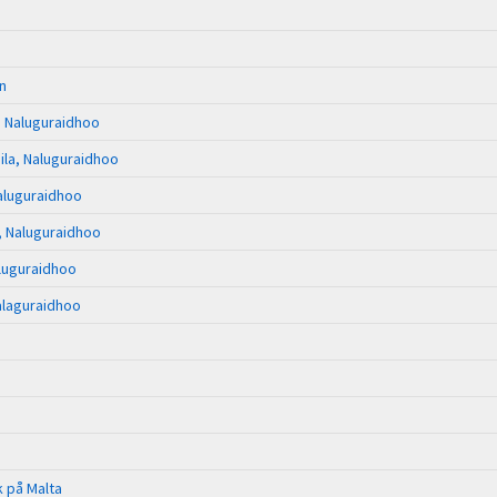
n
, Naluguraidhoo
la, Naluguraidhoo
aluguraidhoo
, Naluguraidhoo
luguraidhoo
alaguraidhoo
k på Malta