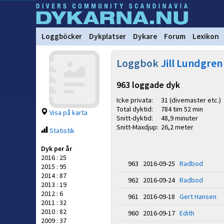
Loggböcker
Dykplatser
Dykare
Forum
Lexikon
Loggbok
Jill Lundgren
963 loggade dyk
Icke privata:
31 (divemaster etc.)
Total dyktid:
784 tim 52 min
Visa på karta
Snitt-dyktid:
48,9 minuter
Snitt-Maxdjup:
26,2 meter
Statistik
Dyk per år
2016 : 25
963 2016-09-25
Radbod
2015 : 95
2014 : 87
962 2016-09-24
Radbod
2013 : 19
2012 : 6
961 2016-09-18
Gert Hansen
2011 : 32
2010 : 82
960 2016-09-17
Edith
2009 : 37