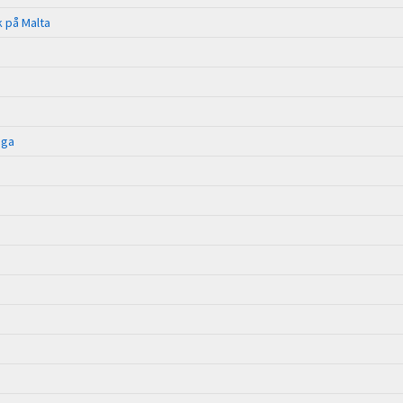
k på Malta
gga