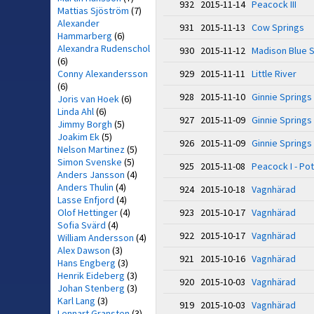
932 2015-11-14
Peacock III
Mattias Sjöström
(7)
Alexander
931 2015-11-13
Cow Springs
Hammarberg
(6)
Alexandra Rudenschol
930 2015-11-12
Madison Blue 
(6)
Conny Alexandersson
929 2015-11-11
Little River
(6)
928 2015-11-10
Ginnie Springs
Joris van Hoek
(6)
Linda Ahl
(6)
927 2015-11-09
Ginnie Springs
Jimmy Borgh
(5)
Joakim Ek
(5)
926 2015-11-09
Ginnie Springs
Nelson Martinez
(5)
Simon Svenske
(5)
925 2015-11-08
Peacock I - Po
Anders Jansson
(4)
Anders Thulin
(4)
924 2015-10-18
Vagnhärad
Lasse Enfjord
(4)
Olof Hettinger
(4)
923 2015-10-17
Vagnhärad
Sofia Svärd
(4)
922 2015-10-17
Vagnhärad
William Andersson
(4)
Alex Dawson
(3)
921 2015-10-16
Vagnhärad
Hans Engberg
(3)
Henrik Eideberg
(3)
920 2015-10-03
Vagnhärad
Johan Stenberg
(3)
Karl Lang
(3)
919 2015-10-03
Vagnhärad
Lennart Gransten
(3)