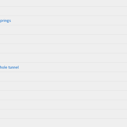
Springs
thole tunnel