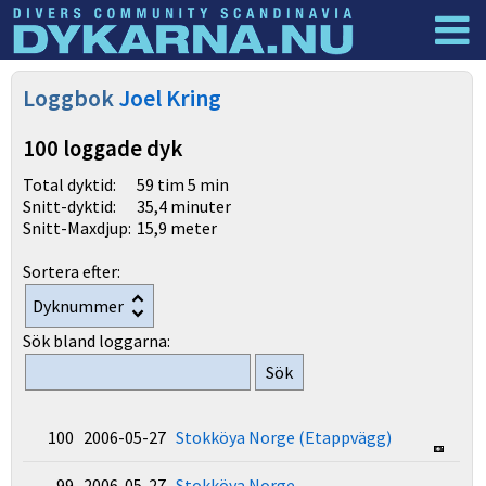
Dyknyheter
Logga in
Loggbok
Joel Kring
100 loggade dyk
Total dyktid:
59 tim 5 min
Snitt-dyktid:
35,4 minuter
Snitt-Maxdjup:
15,9 meter
Sortera efter:
Sök bland loggarna:
100 2006-05-27
Stokköya Norge (Etappvägg)
99 2006-05-27
Stokköya Norge