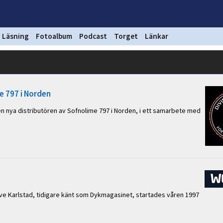
Läsning
Fotoalbum
Podcast
Torget
Länkar
me 797 i Norden
 den nya distributören av Sofnolime 797 i Norden, i ett samarbete med
ive Karlstad, tidigare känt som Dykmagasinet, startades våren 1997