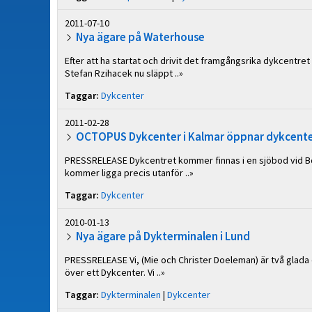
2011-07-10
Nya ägare på Waterhouse
Efter att ha startat och drivit det framgångsrika dykcentr
Stefan Rzihacek nu släppt ..»
Taggar:
Dykcenter
2011-02-28
OCTOPUS Dykcenter i Kalmar öppnar dykcente
PRESSRELEASE Dykcentret kommer finnas i en sjöbod vid Bor
kommer ligga precis utanför ..»
Taggar:
Dykcenter
2010-01-13
Nya ägare på Dykterminalen i Lund
PRESSRELEASE Vi, (Mie och Christer Doeleman) är två glada d
över ett Dykcenter. Vi ..»
Taggar:
Dykterminalen
|
Dykcenter