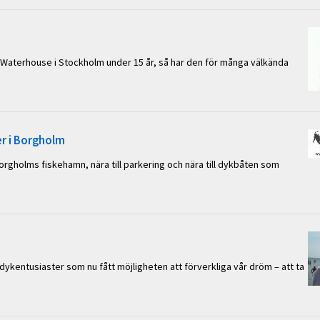
et Waterhouse i Stockholm under 15 år, så har den för många välkända
r i Borgholm
gholms fiskehamn, nära till parkering och nära till dykbåten som
ykentusiaster som nu fått möjligheten att förverkliga vår dröm – att ta