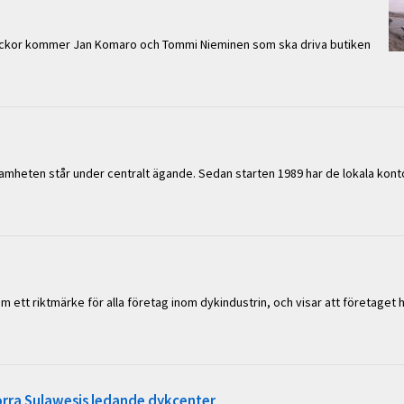
ckor kommer Jan Komaro och Tommi Nieminen som ska driva butiken
samheten står under centralt ägande. Sedan starten 1989 har de lokala kon
om ett riktmärke för alla företag inom dykindustrin, och visar att företaget 
orra Sulawesis ledande dykcenter