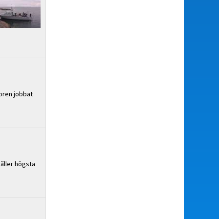
toren jobbat
håller högsta