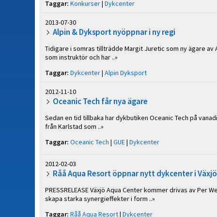
Taggar:
Konkurser
|
Dykcenter
2013-07-30
Alpin & Dyksport nyöppnar i ny regi
Tidigare i somras tillträdde Margit Juretic som ny ägare av
som instruktör och har ..»
Taggar:
Dykcenter
|
Alpin Dyksport
2012-11-10
Oceanic Tech får nya ägare
Sedan en tid tillbaka har dykbutiken Oceanic Tech på vana
från Karlstad som ..»
Taggar:
Oceanic Tech
|
GUE
|
Dykcenter
2012-02-03
Råå Aqua Resort öppnar nytt dykcenter i Växjö
PRESSRELEASE Växjö Aqua Center kommer drivas av Per We
skapa starka synergieffekter i form ..»
Taggar:
Råå Aqua Resort
|
Dykcenter