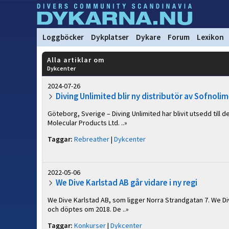
Loggböcker
Dykplatser
Dykare
Forum
Lexikon
Alla artiklar om
Dykcenter
2024-07-26
Diving Unlimited blir ny distributör av Sofnoli
Göteborg, Sverige – Diving Unlimited har blivit utsedd till
Molecular Products Ltd. ..»
Taggar:
Rebreather
|
Dykcenter
2022-05-06
We Dive Karlstad AB går vidare i ny regi
We Dive Karlstad AB, som ligger Norra Strandgatan 7. We D
och döptes om 2018. De ..»
Taggar:
Konkurser
|
Dykcenter