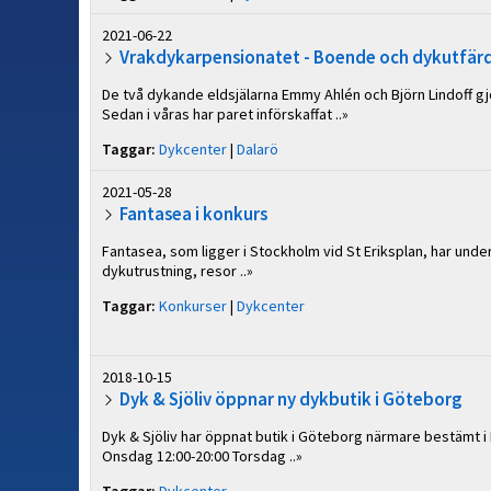
2021-06-22
Vrakdykarpensionatet - Boende och dykutfärd
De två dykande eldsjälarna Emmy Ahlén och Björn Lindoff gj
Sedan i våras har paret införskaffat ..»
Taggar:
Dykcenter
|
Dalarö
2021-05-28
Fantasea i konkurs
Fantasea, som ligger i Stockholm vid St Eriksplan, har under
dykutrustning, resor ..»
Taggar:
Konkurser
|
Dykcenter
2018-10-15
Dyk & Sjöliv öppnar ny dykbutik i Göteborg
Dyk & Sjöliv har öppnat butik i Göteborg närmare bestämt 
Onsdag 12:00-20:00 Torsdag ..»