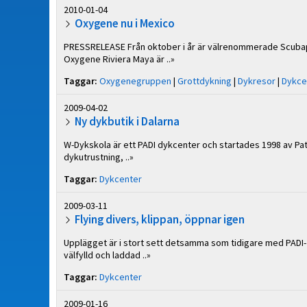
2010-01-04
Oxygene nu i Mexico
PRESSRELEASE Från oktober i år är välrenommerade Scubap
Oxygene Riviera Maya är ..»
Taggar:
Oxygenegruppen
|
Grottdykning
|
Dykresor
|
Dykce
2009-04-02
Ny dykbutik i Dalarna
W-Dykskola är ett PADI dykcenter och startades 1998 av Patr
dykutrustning, ..»
Taggar:
Dykcenter
2009-03-11
Flying divers, klippan, öppnar igen
Upplägget är i stort sett detsamma som tidigare med PADI- s
välfylld och laddad ..»
Taggar:
Dykcenter
2009-01-16