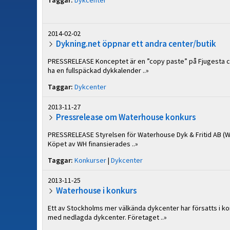
Taggar:
Dykcenter
2014-02-02
Dykning.net öppnar ett andra center/butik
PRESSRELEASE Konceptet är en ”copy paste” på Fjugesta ce
ha en fullspäckad dykkalender ..»
Taggar:
Dykcenter
2013-11-27
Pressrelease om Waterhouse konkurs
PRESSRELEASE Styrelsen för Waterhouse Dyk & Fritid AB (WH
Köpet av WH finansierades ..»
Taggar:
Konkurser
|
Dykcenter
2013-11-25
Waterhouse i konkurs
Ett av Stockholms mer välkända dykcenter har försatts i k
med nedlagda dykcenter. Företaget ..»