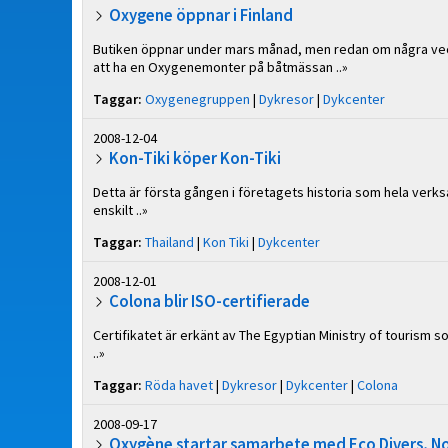
Oxygene öppnar i Finland
Butiken öppnar under mars månad, men redan om några ve
att ha en Oxygenemonter på båtmässan ..»
Taggar:
Oxygenegruppen
|
Dykresor
|
Dykcenter
2008-12-04
Kon-Tiki köper Kon-Tiki
Detta är första gången i företagets historia som hela verk
enskilt ..»
Taggar:
Thailand
|
Kon Tiki
|
Dykcenter
2008-12-01
Colona blir ISO-certifierade
Certifikatet är erkänt av The Egyptian Ministry of tourism s
..»
Taggar:
Röda havet
|
Dykresor
|
Dykcenter
|
Colona
2008-09-17
Oxygène startar samarbete med Eco Divers, N