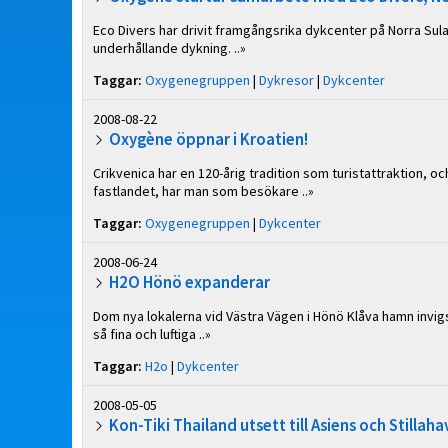
Eco Divers har drivit framgångsrika dykcenter på Norra Sul
underhållande dykning. ..»
Taggar:
Oxygenegruppen
|
Dykresor
|
Dykcenter
2008-08-22
Oxygène öppnar i Kroatien!
Crikvenica har en 120-årig tradition som turistattraktion, o
fastlandet, har man som besökare ..»
Taggar:
Oxygenegruppen
|
Dykcenter
2008-06-24
H2O Hönö expanderar
Dom nya lokalerna vid Västra Vägen i Hönö Klåva hamn invigs 
så fina och luftiga ..»
Taggar:
H2o
|
Dykcenter
2008-05-05
Kon-Tiki Thailand utsett till Asiens och Stilla