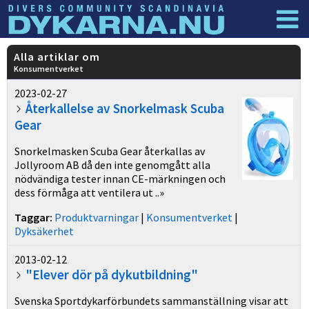
Dyknyheter
Logga in
Alla artiklar om
Konsumentverket
2023-02-27
Återkallelse av Snorkelmask Scuba
Gear
Snorkelmasken Scuba Gear återkallas av
Jollyroom AB då den inte genomgått alla
nödvändiga tester innan CE-märkningen och
dess förmåga att ventilera ut ..»
Taggar:
Produktvarningar
|
Konsumentverket
|
Dyksäkerhet
2013-02-12
"Elever dör på dykutbildning"
Svenska Sportdykarförbundets sammanställning visar att