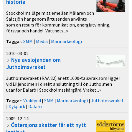
historia
Stockholms läge mitt emellan Mälaren och
Saltsjön har genom årtusenden använts
som en resurs för kommunikation, energiutvinning,
försvar och handel. Vattnets ..»
Taggar:
SMM
|
Media
|
Marinarkeologi
2010-03-02
Nya avslöjanden om
Jutholmsvraket
Jutholmsvraket (RAÄ 82) är ett 1600-talsvrak som ligger
vid Liljeholmen i direkt anslutning till ön Jutholmen
utanför Dalarö i Stockholmsskärgård. Vraket ..»
Taggar:
Vrakfynd
|
SMM
|
Marinarkeologi
|
Jutholmsvraket
|
Dykpark
|
Dalarö
2009-12-14
Östersjöns skatter får ett nytt