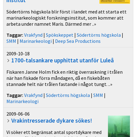
institut
Södertörns högskola blir först i landet med att starta ett
marinarkeologiskt forskningsinstitut, som kommer att
arbeta under namnet Maris. Därmed mer ..»
Taggar:
Vrakfynd
|
Spökskeppet
|
Södertörns högskola
|
SMM
|
Marinarkeologi
|
Deep Sea Productions
2009-10-18
1700-talsankare upphittat utanför Luleå
Fiskaren Janne Holm fick en riktig överraskning i trålen
när han fiskade förra måndagen, då en fiskebåten
stannade helt när trålen fastande i något tungt. ..»
Taggar:
Vrakfynd
|
Södertörns högskola
|
SMM
|
Marinarkeologi
2009-06-06
Vrakintresserade dykare sökes!
Vi söker ett begränsat antal sportdykare med