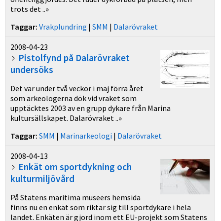
trots det ..»
Taggar:
Vrakplundring
|
SMM
|
Dalarövraket
2008-04-23
Pistolfynd på Dalarövraket
undersöks
Det var under två veckor i maj förra året
som arkeologerna dök vid vraket som
upptäcktes 2003 av en grupp dykare från Marina
kultursällskapet. Dalarövraket ..»
Taggar:
SMM
|
Marinarkeologi
|
Dalarövraket
2008-04-13
Enkät om sportdykning och
kulturmiljövård
På Statens maritima museers hemsida
finns nu en enkät som riktar sig till sportdykare i hela
landet. Enkäten är gjord inom ett EU-projekt som Statens