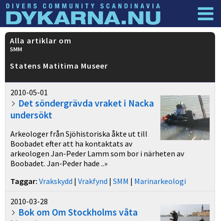
Dyknyheter
Logga in
Alla artiklar om
SMM
Statens Matitima Museer
2010-05-01
Det söndergrävda vraket i Nacka
undersökt
Arkeologer från Sjöhistoriska åkte ut till
Boobadet efter att ha kontaktats av
arkeologen Jan-Peder Lamm som bor i närheten av
Boobadet. Jan-Peder hade ..»
Taggar:
Vrakskydd
|
Vrakfynd
|
SMM
|
Marinarkeologi
2010-03-28
Bok om Om Stockholms våta