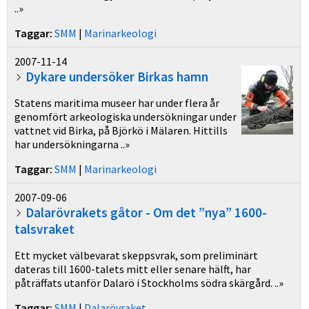
..»
Taggar:
SMM
|
Marinarkeologi
2007-11-14
Dykare undersöker Birkas hamn
Statens maritima museer har under flera år
genomfört arkeologiska undersökningar under
vattnet vid Birka, på Björkö i Mälaren. Hittills
har undersökningarna ..»
Taggar:
SMM
|
Marinarkeologi
2007-09-06
Dalarövrakets gåtor - Om det ”nya” 1600-
talsvraket
Ett mycket välbevarat skeppsvrak, som preliminärt
dateras till 1600-talets mitt eller senare hälft, har
påträffats utanför Dalarö i Stockholms södra skärgård. ..»
Taggar:
SMM
|
Dalarövraket