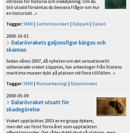
intresse för historia och vrakdykning. Om du
blir utvald förväntas du besvara frågor om hur
en historiskt ..»
Taggar:
SMM
|
Jutholmsvraket
|
Dykpark
|
Dalarö
2008-10-01
Dalarövrakets galjonsfigur bärgas och
skannas
Sedan våren 2007, då nyheten om det sensationellt
välbevarade vraket släpptes, har arkeologer från Statens
maritima museer dykt på platsen vid flera tillfällen ..»
Taggar:
SMM
|
Marinarkeologi
|
Dalarövraket
2008-05-09
Dalarövraket utsatt för
skadegörelse
Vraket upptäcktes 2003 av en grupp dykare,
men det var först förra året som upptäckten
offentliggjordes. Det råder dykförbud på platsen, men