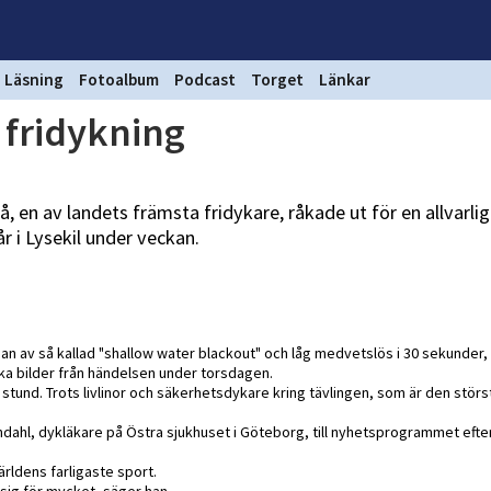
Läsning
Fotoalbum
Podcast
Torget
Länkar
r fridykning
en av landets främsta fridykare, råkade ut för en allvarlig
r i Lysekil under veckan.
an av så kallad "shallow water blackout" och låg medvetslös i 30 sekunder,
ka bilder från händelsen under torsdagen.
tund. Trots livlinor och säkerhetsdykare kring tävlingen, som är den störst
andahl, dykläkare på Östra sjukhuset i Göteborg, till nyhetsprogrammet efter
världens farligaste sport.