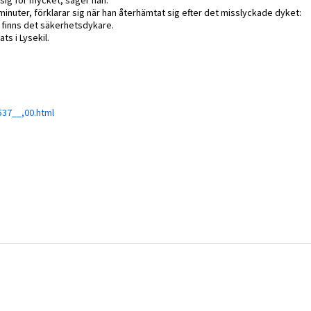
 sig för mycket, säger han.
 minuter, förklarar sig när han återhämtat sig efter det misslyckade dyket:
r finns det säkerhetsdykare.
ts i Lysekil.
537__,00.html