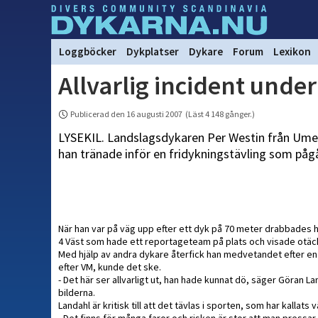
Loggböcker
Dykplatser
Dykare
Forum
Lexikon
Allvarlig incident unde
Publicerad den 16 augusti 2007 (Läst 4 148 gånger.)
LYSEKIL. Landslagsdykaren Per Westin från Umeå, 
han tränade inför en fridykningstävling som pågå
När han var på väg upp efter ett dyk på 70 meter drabbades h
4 Väst som hade ett reportageteam på plats och visade otäc
Med hjälp av andra dykare återfick han medvetandet efter en s
efter VM, kunde det ske.
- Det här ser allvarligt ut, han hade kunnat dö, säger Göran L
bilderna.
Landahl är kritisk till att det tävlas i sporten, som har kallats 