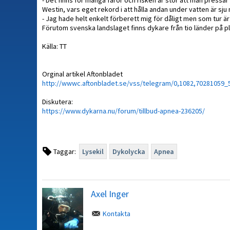
- Det finns för många faror och risken är stor att man pressar
Westin, vars eget rekord i att hålla andan under vatten är sju
- Jag hade helt enkelt förberett mig för dåligt men som tur ä
Förutom svenska landslaget finns dykare från tio länder på pla
Källa: TT
Orginal artikel Aftonbladet
http://wwwc.aftonbladet.se/vss/telegram/0,1082,70281059_
Diskutera:
https://www.dykarna.nu/forum/tillbud-apnea-236205/
Taggar:
Lysekil
Dykolycka
Apnea
Axel Inger
Kontakta