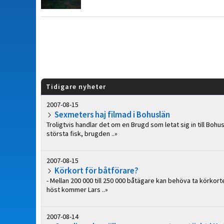
Tidigare nyheter
2007-08-15
Sexmeters haj filmad i Bohuslän
Troligtvis handlar det om en Brugd som letat sig in till Boh
största fisk, brugden ..»
2007-08-15
Körkort för båtförare?
- Mellan 200 000 till 250 000 båtägare kan behöva ta körkor
höst kommer Lars ..»
2007-08-14