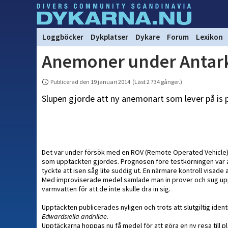
Loggböcker
Dykplatser
Dykare
Forum
Lexikon
Anemoner under Antarkt
Publicerad den 19 januari 2014 (Läst 2 734 gånger.)
Slupen gjorde att ny anemonart som lever på is 
Det var under försök med en ROV (Remote Operated Vehicle) d
som upptäckten gjordes. Prognosen före testkörningen var at
tyckte att isen såg lite suddig ut. En närmare kontroll visade
Med improviserade medel samlade man in prover och sug up
varmvatten för att de inte skulle dra in sig.
Upptäckten publicerades nyligen och trots att slutgiltig identi
Edwardsiella andrillae
.
Upptäckarna hoppas nu få medel för att göra en ny resa till 