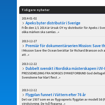
Tidigare nyheter
2014-01-02
Apeks byter distributör i Sverige
Från den 1/1 2014 är Ursuk OY ny distributör för Apeks i Sv
olika märken ska samlas ..»
2013-12-27
Premiär för dokumentärserien Mission: Save t
I Mission Save the Ocean berättar Sir Richard Branson och a
att ..»
2013-12-22
Dubbelt svenskt i Nordiska mästerskapen i UV
PRESSEMELDING FRA NORGES DYKKEFORBUND God deltagelse Tot
Svenskene har klart flest ..»
2013-12-12
Flygplan funnet i Vättern efter 76 år
Det var 1937 som en av flygvapnets flygplan av modell S6 (
stridsövning. De två flygarna ..»