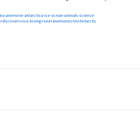
ea-anemone-antarctica-ice-ocean-animals-science
m+discovers+ice-loving+sea+anemones+in+Antarctic