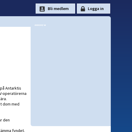
på Antarktis
OV-operatörerna
ära.
vat dom med
ar den
stämma fyndet.