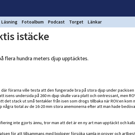
Läsning
Fotoalbum
Podcast
Torget
Länkar
is istäcke
på flera hundra meters djup upptäcktes.
är förarna ville testa att den fungerade bra på stora djup under packisen 
t isens undersida på 260 m djup skulle vara platt och ointressant, men R
 att det stack ut små tentakler från isen som drogs tillbaka när ROV:en kom n
p några tiotal av de 16-20 mm stora anemonerna efter att man hade bedö
fiering inte gjorts ännu, tror man att det är en ny art man upptäckt och kall
platsen för att tillsammans med biologer försöka samla in prover och artbe