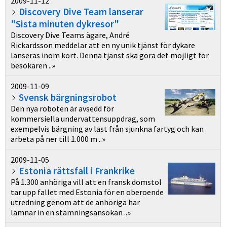
2009-11-12
Discovery Dive Team lanserar
"Sista minuten dykresor"
Discovery Dive Teams ägare, André
Rickardsson meddelar att en ny unik tjänst för dykare
lanseras inom kort. Denna tjänst ska göra det möjligt för
besökaren ..»
2009-11-09
Svensk bärgningsrobot
Den nya roboten är avsedd för
kommersiella undervattensuppdrag, som
exempelvis bärgning av last från sjunkna fartyg och kan
arbeta på ner till 1.000 m ..»
2009-11-05
Estonia rättsfall i Frankrike
På 1.300 anhöriga vill att en fransk domstol
tar upp fallet med Estonia för en oberoende
utredning genom att de anhöriga har
lämnar in en stämningsansökan ..»