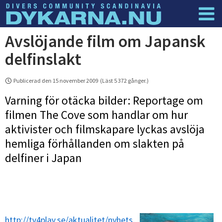
Avslöjande film om Japansk
Dyknyheter
Logga in
delfinslakt
Publicerad den 15 november 2009 (Läst 5 372 gånger.)
Varning för otäcka bilder: Reportage om
filmen The Cove som handlar om hur
aktivister och filmskapare lyckas avslöja
hemliga förhållanden om slakten på
delfiner i Japan
http://tv4play.se/aktualitet/nyhets