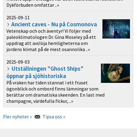
Dykförbuden omfattar ..»
2025-09-11
Ancient caves - Nu på Cosmonova
Vetenskap och och äventyr! Vi följer med
paleoklimatologen Dr. Gina Moseley på ett
uppdrag att avslöja hemligheterna om
jordens klimat på de mest osannolika ..»
2025-09-03
Utställningen "Ghost Ships"
öppnar på sjöhistoriska
På vraken har tiden stannat i ett fruset
ögonblick och ombord finns lämningar som
berättar om dramatiska skeenden. En last med
champagne, värdefulla fickur, ..»
Fler nyheter »
Tipsa oss »