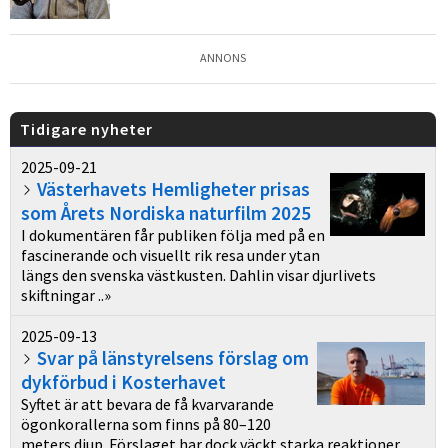
ANNONS
Tidigare nyheter
2025-09-21
Västerhavets Hemligheter prisas
som Årets Nordiska naturfilm 2025
I dokumentären får publiken följa med på en
fascinerande och visuellt rik resa under ytan
längs den svenska västkusten. Dahlin visar djurlivets
skiftningar ..»
2025-09-13
Svar på länstyrelsens förslag om
dykförbud i Kosterhavet
Syftet är att bevara de få kvarvarande
ögonkorallerna som finns på 80–120
meters djup. Förslaget har dock väckt starka reaktioner.