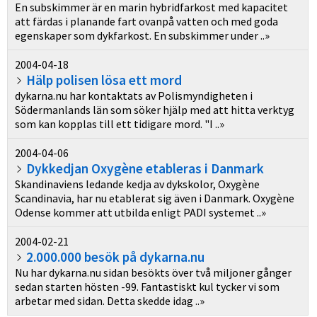
En subskimmer är en marin hybridfarkost med kapacitet
att färdas i planande fart ovanpå vatten och med goda
egenskaper som dykfarkost. En subskimmer under ..»
2004-04-18
Hälp polisen lösa ett mord
dykarna.nu har kontaktats av Polismyndigheten i
Södermanlands län som söker hjälp med att hitta verktyg
som kan kopplas till ett tidigare mord. "I ..»
2004-04-06
Dykkedjan Oxygène etableras i Danmark
Skandinaviens ledande kedja av dykskolor, Oxygène
Scandinavia, har nu etablerat sig även i Danmark. Oxygène
Odense kommer att utbilda enligt PADI systemet ..»
2004-02-21
2.000.000 besök på dykarna.nu
Nu har dykarna.nu sidan besökts över två miljoner gånger
sedan starten hösten -99. Fantastiskt kul tycker vi som
arbetar med sidan. Detta skedde idag ..»