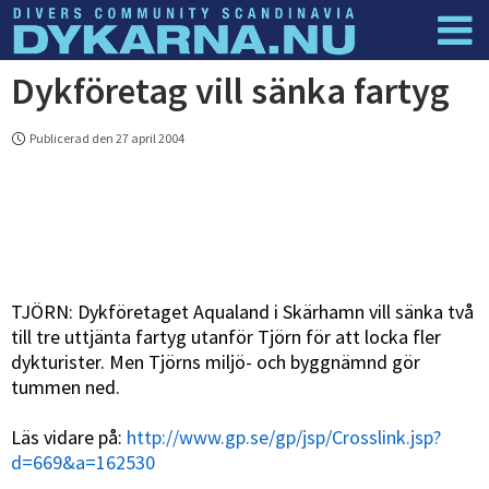
Dykföretag vill sänka fartyg
Dyknyheter
Logga in
Publicerad den 27 april 2004
TJÖRN: Dykföretaget Aqualand i Skärhamn vill sänka två
till tre uttjänta fartyg utanför Tjörn för att locka fler
dykturister. Men Tjörns miljö- och byggnämnd gör
tummen ned.
Läs vidare på:
http://www.gp.se/gp/jsp/Crosslink.jsp?
d=669&a=162530