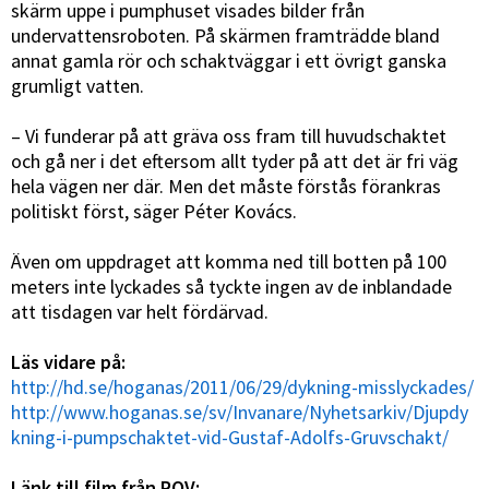
skärm uppe i pumphuset visades bilder från
undervattensroboten. På skärmen framträdde bland
annat gamla rör och schaktväggar i ett övrigt ganska
grumligt vatten.
– Vi funderar på att gräva oss fram till huvudschaktet
och gå ner i det eftersom allt tyder på att det är fri väg
hela vägen ner där. Men det måste förstås förankras
politiskt först, säger Péter Kovács.
Även om uppdraget att komma ned till botten på 100
meters inte lyckades så tyckte ingen av de inblandade
att tisdagen var helt fördärvad.
Läs vidare på:
http://hd.se/hoganas/2011/06/29/dykning-misslyckades/
http://www.hoganas.se/sv/Invanare/Nyhetsarkiv/Djupdy
kning-i-pumpschaktet-vid-Gustaf-Adolfs-Gruvschakt/
Länk till film från ROV: