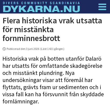
Flera historiska vrak utsatta
Dyknyheter
Logga in
för misstänkta
fornminnesbrott
Publicerad den 3 juni 2026 (Läst 1 421 gånger.)
Historiska vrak på botten utanför Dalarö
har utsatts för omfattande skadegörelse
och misstänkt plundring. Nya
undersökningar visar att föremål har
flyttats, grävts fram ur sedimenten och i
vissa fall kan ha försvunnit från skyddade
fornlämningar.