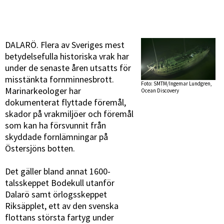
DALARÖ. Flera av Sveriges mest
betydelsefulla historiska vrak har
under de senaste åren utsatts för
misstänkta fornminnesbrott.
Foto: SMTM/Ingemar Lundgren,
Marinarkeologer har
Ocean Discovery
dokumenterat flyttade föremål,
skador på vrakmiljöer och föremål
som kan ha försvunnit från
skyddade fornlämningar på
Östersjöns botten.
Det gäller bland annat 1600-
talsskeppet Bodekull utanför
Dalarö samt örlogsskeppet
Riksäpplet, ett av den svenska
flottans största fartyg under