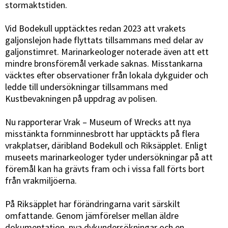
stormaktstiden.
Vid Bodekull upptäcktes redan 2023 att vrakets
galjonslejon hade flyttats tillsammans med delar av
galjonstimret. Marinarkeologer noterade även att ett
mindre bronsföremål verkade saknas. Misstankarna
väcktes efter observationer från lokala dykguider och
ledde till undersökningar tillsammans med
Kustbevakningen på uppdrag av polisen.
Nu rapporterar Vrak – Museum of Wrecks att nya
misstänkta fornminnesbrott har upptäckts på flera
vrakplatser, däribland Bodekull och Riksäpplet. Enligt
museets marinarkeologer tyder undersökningar på att
föremål kan ha grävts fram och i vissa fall förts bort
från vrakmiljöerna.
På Riksäpplet har förändringarna varit särskilt
omfattande. Genom jämförelser mellan äldre
dokumentation, nya dykundersökningar och en