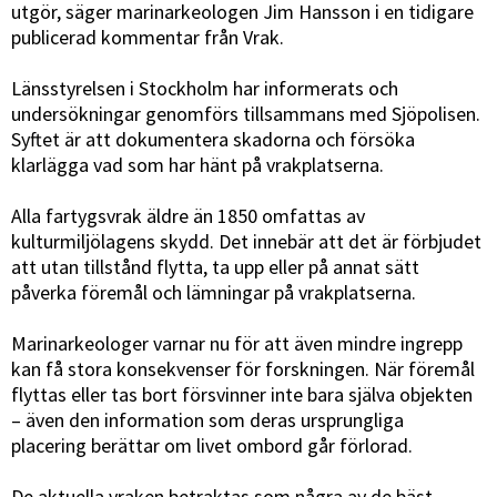
utgör, säger marinarkeologen Jim Hansson i en tidigare
publicerad kommentar från Vrak.
Länsstyrelsen i Stockholm har informerats och
undersökningar genomförs tillsammans med Sjöpolisen.
Syftet är att dokumentera skadorna och försöka
klarlägga vad som har hänt på vrakplatserna.
Alla fartygsvrak äldre än 1850 omfattas av
kulturmiljölagens skydd. Det innebär att det är förbjudet
att utan tillstånd flytta, ta upp eller på annat sätt
påverka föremål och lämningar på vrakplatserna.
Marinarkeologer varnar nu för att även mindre ingrepp
kan få stora konsekvenser för forskningen. När föremål
flyttas eller tas bort försvinner inte bara själva objekten
– även den information som deras ursprungliga
placering berättar om livet ombord går förlorad.
De aktuella vraken betraktas som några av de bäst