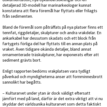
detaljerad 3D-modell har marinarkeologer kunnat
konstatera att flera föremål har flyttats eller frilagts
från sedimenten.
Bland de föremål som påträffats på nya platser finns ett
tennfat, riggdetaljer, skulpturer och andra vrakdelar. En
ankarkabel har dessutom skadats och ett block från
fartygets förliga del har flyttats till en annan plats på
vraket. Även tidigare okända detaljer, bland annat
ornamenterade träskulpturer, har exponerats efter att
sediment grävts bort.
Enligt rapporten bedöms vrakplatsen vara tydligt
påverkad och myndigheterna anser att fornminnesbrott
sannolikt har begåtts.
– Kulturarvet under ytan är dock väldigt eftersatt
jämfört med på land, därför är det extra viktigt att vi nu
skyddar det världsunika kulturarvet som detta faktiskt