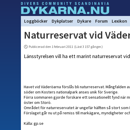
Loggböcker
Dykplatser
Dykare
Forum
Lexikon
Naturreservat vid Väde
Publicerad den 1 februari 2011 (Läst 3 157 gånger.)
Länsstyrelsen vill ha ett marint naturreservat v
Havet vid Väderöarna förslås bli naturreservat. Mångfalden av
söder om Kosters nationalpark anses unik för Sverige.
Förra sommaren gjorde forskare ett sensationellt fynd när m
öster om Storö.
Området för naturreservatet är ungefär hälften så stort som 
Förslaget går nu ut på remiss till markägare, myndigheter och
Källa: gp.se