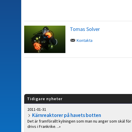
Tomas Solver
Kontakta
Tidigare nyheter
2011-01-31
Kärnreaktorer på havets botten
Det är framförallt kylningen som man nu anger som skäl för 
drivs i Frankrike. ..»