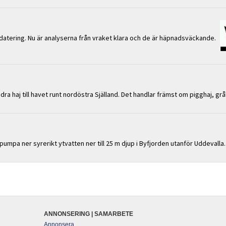
atering. Nu är analyserna från vraket klara och de är häpnadsväckande.
a haj till havet runt nordöstra Själland. Det handlar främst om pigghaj, gråh
umpa ner syrerikt ytvatten ner till 25 m djup i Byfjorden utanför Uddevalla
ANNONSERING | SAMARBETE
Annonsera