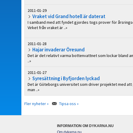
2011-01-29
Vraket vid Grand hotell är daterat
I samband med att fyndet gjordes togs prover för årsringsd
Virket från vraket är ..»
2011-01-28
Hajar invaderar Öresund
Det är det relativt varma bottenvattnet som lockar bland andr
..»
2011-01-27
Syresättning i Byfjorden lyckad
Det är Göteborgs universitet som driver projektet med att p
man ..»
Fler nyheter »
Tipsa oss »
INFORMATION OM DYKARNA.NU
Om dykarna.nu